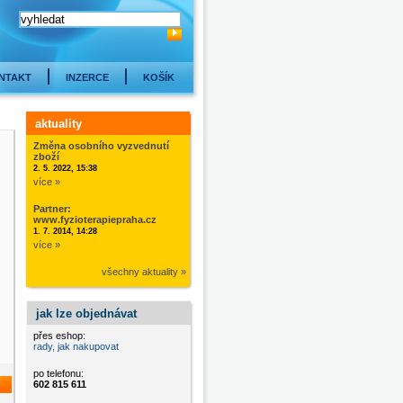
NTAKT
INZERCE
KOŠÍK
aktuality
Změna osobního vyzvednutí
zboží
2. 5. 2022, 15:38
více »
Partner:
www.fyzioterapiepraha.cz
1. 7. 2014, 14:28
více »
všechny aktuality »
jak lze objednávat
přes eshop:
rady, jak nakupovat
po telefonu:
602 815 611