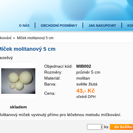
O NÁS
OBCHODNÍ PODMÍNKY
JAK NAKUPOVAT
KO
kování
» Míček molitanový 5 cm
íček molitanový 5 cm
ezešvý
Objednací kód:
MIB002
Rozměry:
průměr 5 cm
Materiál:
molitan
Barva:
světle žlutá
43,- Kč
Cena:
včetně DPH
skladem
olitanový míček vyvinutý přímo pro léčebnou metodu míčkování.
ks