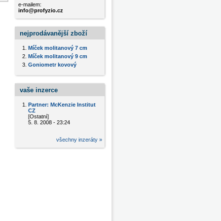
e-mailem:
info@profyzio.cz
nejprodávanější zboží
Míček molitanový 7 cm
Míček molitanový 9 cm
Goniometr kovový
vaše inzerce
Partner: McKenzie Institut
CZ
[Ostatní]
5. 8. 2008 - 23:24
všechny inzeráty »